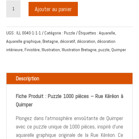
quantité
Ajouter au panier
de
Puzzle
1000
UGS :
ILL 0040-1-1-1
Catégorie :
Puzzle
Étiquettes :
Aquarelle
,
pièces
Aquarelle graphique
,
Bretagne
,
décoratif
,
décoration
,
décoration
aquarelle
intérieure
,
Finistère
,
Illustration
,
Illustration Bretagne
,
puzzle
,
Quimper
paysage
rue
Kéréon
Description
avec
la
Cathédrale,
Fiche Produit : Puzzle 1000 pièces – Rue Kéréon à
Quimper
Quimper
Plongez dans l’atmosphère envoûtante de Quimper
avec ce puzzle unique de 1000 pièces, inspiré d’une
aquarelle graphique originale de la Rue Kéréon. Ce