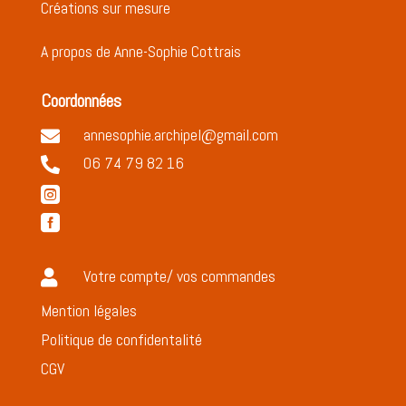
Créations sur mesure
A propos de Anne-Sophie Cottrais
Coordonnées
annesophie.archipel@gmail.com

06 74 79 82 16



Votre compte/ vos commandes

Mention légales
Politique de confidentalité
CGV