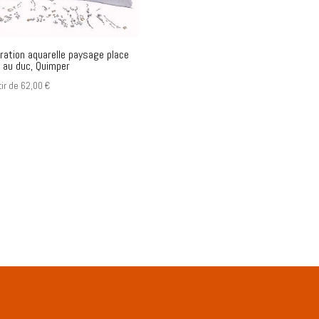
tration aquarelle paysage place
e au duc, Quimper
tir de
62,00
€