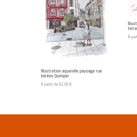
Illus
terr
À par
Illustration aquarelle paysage rue
kéréon Quimper
À partir de
62,00
€