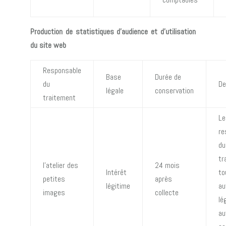
Production de statistiques d’audience et d’utilisation
du site web
Responsable
Base
Durée de
du
De
légale
conservation
traitement
Le
re
du
tr
l’atelier des
24 mois
Intérêt
to
petites
après
légitime
au
images
collecte
lé
au