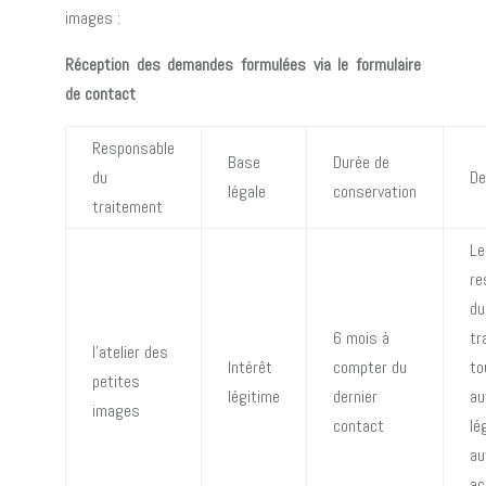
images :
Réception des demandes formulées via le formulaire
de contact
Responsable
Base
Durée de
du
De
légale
conservation
traitement
Le
re
du
6 mois à
tr
l’atelier des
Intérêt
compter du
to
petites
légitime
dernier
au
images
contact
lé
au
ac