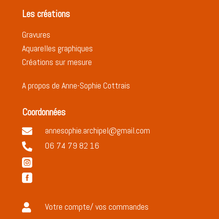
Les créations
Gravures
Aquarelles graphiques
Créations sur mesure
A propos de Anne-Sophie Cottrais
Coordonnées
annesophie.archipel@gmail.com

06 74 79 82 16



Votre compte/ vos commandes
