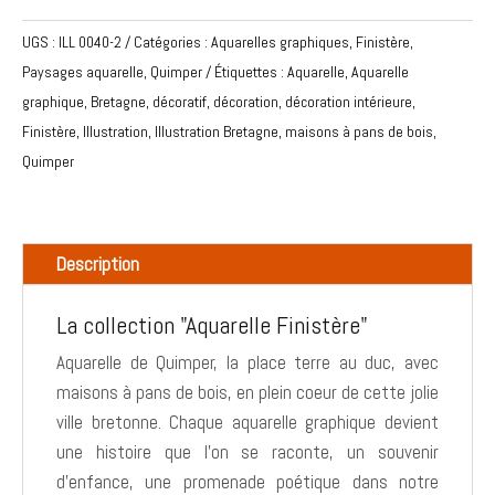
aquarelle
UGS :
ILL 0040-2
Catégories :
Aquarelles graphiques
,
Finistère
,
paysage
Paysages aquarelle
,
Quimper
Étiquettes :
Aquarelle
,
Aquarelle
place
graphique
,
Bretagne
,
décoratif
,
décoration
,
décoration intérieure
,
terre
Finistère
,
Illustration
,
Illustration Bretagne
,
maisons à pans de bois
,
au
Quimper
duc,
Quimper
Description
La collection "Aquarelle Finistère"
Aquarelle de Quimper, la place terre au duc, avec
maisons à pans de bois, en plein coeur de cette jolie
ville bretonne. Chaque aquarelle graphique devient
une histoire que l'on se raconte, un souvenir
d'enfance, une promenade poétique dans notre