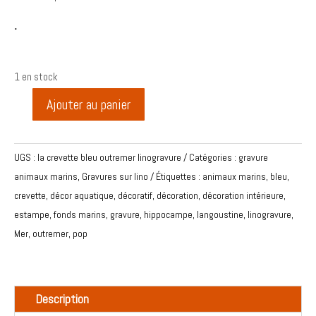
.
1 en stock
Ajouter au panier
quantité
de
La
UGS :
la crevette bleu outremer linogravure
Catégories :
gravure
crevette
animaux marins
,
Gravures sur lino
Étiquettes :
animaux marins
,
bleu
,
bleu
crevette
,
décor aquatique
,
décoratif
,
décoration
,
décoration intérieure
,
outremer
estampe
,
fonds marins
,
gravure
,
hippocampe
,
langoustine
,
linogravure
,
Linogravure
Mer
,
outremer
,
pop
18X24cm
Description