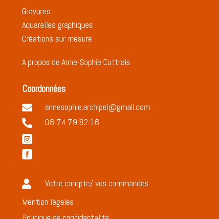
Gravures
Aquarelles graphiques
Créations sur mesure
A propos de Anne-Sophie Cottrais
Coordonnées
annesophie.archipel@gmail.com

06 74 79 82 16



Votre compte/ vos commandes

Mention légales
Politique de confidentalité