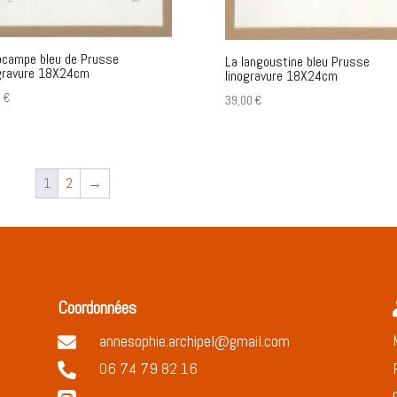
ocampe bleu de Prusse
La langoustine bleu Prusse
gravure 18X24cm
linogravure 18X24cm
0
€
39,00
€
1
2
→
Coordonnées
annesophie.archipel@gmail.com

06 74 79 82 16
