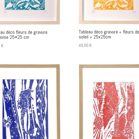
Tableau déco gravure « fleurs d
eau déco fleurs de gravure
soleil » 25x25cm
uoise 25×25 cm
49,00
€
0
€