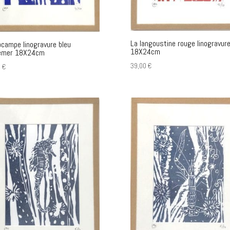
La langoustine rouge linogravur
ocampe linogravure bleu
18X24cm
emer 18X24cm
39,00
€
0
€