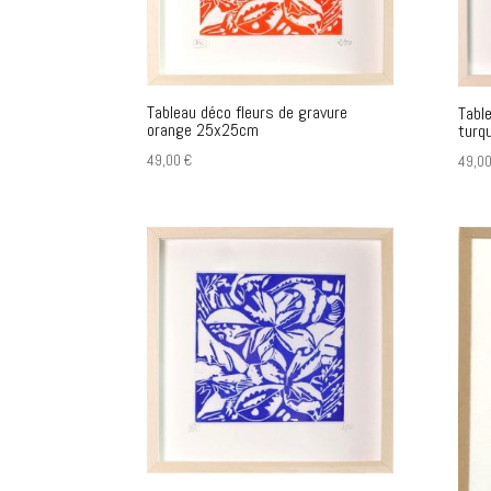
Tableau déco fleurs de gravure
Tabl
orange 25x25cm
turq
49,00
€
49,0