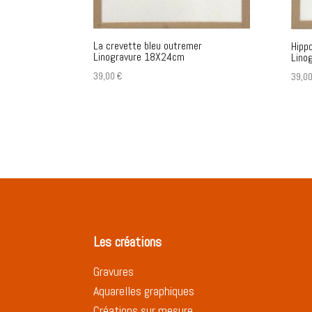
La crevette bleu outremer
Hipp
Linogravure 18X24cm
Lino
39,00
€
39,0
Les créations
Gravures
Aquarelles graphiques
Créations sur mesure