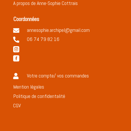
A propos de Anne-Sophie Cottrais
Coordonnées
annesophie.archipel@gmail.com

06 74 79 82 16



Votre compte/ vos commandes

Mention légales
Politique de confidentalité
CGV