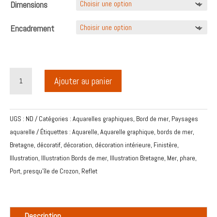
Dimensions
Encadrement
quantité
Ajouter au panier
de
Illustration
aquarelle
UGS :
ND
Catégories :
Aquarelles graphiques
,
Bord de mer
,
Paysages
les
aquarelle
Étiquettes :
Aquarelle
,
Aquarelle graphique
,
bords de mer
,
petites
Bretagne
,
décoratif
,
décoration
,
décoration intérieure
,
Finistère
,
mignonnes
Illustration
,
Illustration Bords de mer
,
Illustration Bretagne
,
Mer
,
phare
,
à
Port
,
presqu'île de Crozon
,
Reflet
la
plage
Description