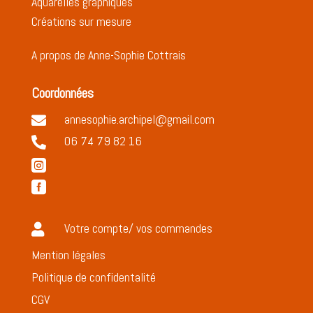
Aquarelles graphiques
Créations sur mesure
A propos de Anne-Sophie Cottrais
Coordonnées
annesophie.archipel@gmail.com

06 74 79 82 16



Votre compte/ vos commandes

Mention légales
Politique de confidentalité
CGV