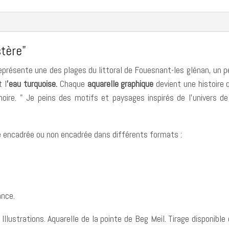
Beg
Meil
stère"
eprésente une des plages du littoral de Fouesnant-les glénan, un p
 l
'eau turquoise.
Chaque
aquarelle graphique
devient une histoire 
re. " Je peins des motifs et paysages inspirés de l'univers de
ble encadrée ou non encadrée dans différents formats :
ance.
Illustrations. Aquarelle de la pointe de Beg Meil. Tirage disponible