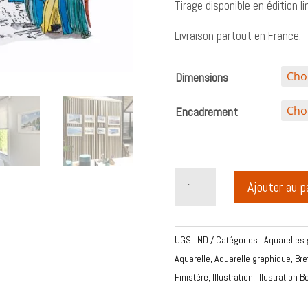
Tirage disponible en édition 
Livraison partout en France.
Dimensions
Encadrement
quantité
Ajouter au p
de
Illustration
aquarelle
UGS :
ND
Catégories :
Aquarelles
paysage
Aquarelle
,
Aquarelle graphique
,
Bre
les
Finistère
,
Illustration
,
Illustration 
barques
de