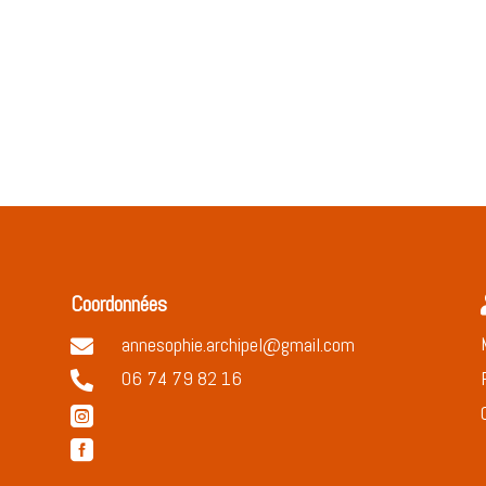
Coordonnées
annesophie.archipel@gmail.com

06 74 79 82 16


