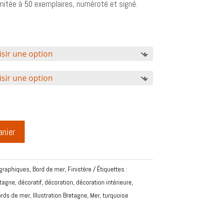
limitée à 50 exemplaires, numéroté et signé.
anier
 graphiques
,
Bord de mer
,
Finistère
Étiquettes :
tagne
,
décoratif
,
décoration
,
décoration intérieure
,
Bords de mer
,
Illustration Bretagne
,
Mer
,
turquoise